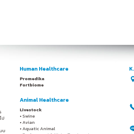
Human Healthcare
K
Promedika
Fortbiome
Animal Healthcare
Livestock
ร
•
Swine
ไป
•
Avian
•
Aquatic Animal
ะบบ