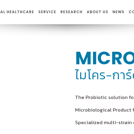
AL HEALTHCARE
SERVICE
RESEARCH
ABOUT US
NEWS
C
MICR
ไมโคร-การ
The Probiotic solution f
Microbiological Product 
Specialized multi-strain 