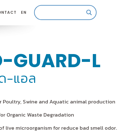
ONTACT
EN
O-GUARD-L
์ด-แอล
or Poultry, Swine and Aquatic animal production
for Organic Waste Degradation
of live microorganism for reduce bad smell odor.