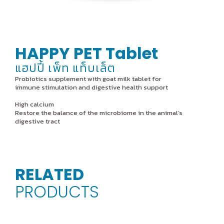
HAPPY PET Tablet
แฮปปี้ เพ็ท แท็บเล็ต
Probiotics supplement with goat milk tablet for
immune stimulation and digestive health support
High calcium
Restore the balance of the microbiome in the animal’s
digestive tract
RELATED
PRODUCTS