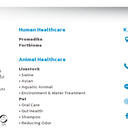
Human Healthcare
K
Promedika
Fortbiome
Animal Healthcare
Livestock
ร
•
Swine
ไป
•
Avian
•
Aquatic Animal
ะบบ
•
Environment & Water Treatment
Pet
•
Oral Care
•
Gut Health
•
Shampoo
•
Reducing Odor