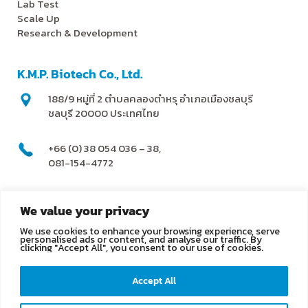
Lab Test
Scale Up
Research & Development
K.M.P. Biotech Co., Ltd.
188/9 หมู่ที่ 2 ตำบลคลองตำหรุ อำเภอเมืองชลบุรี
ชลบุรี 20000 ประเทศไทย
+66 (0) 38 054 036 – 38,
081-154-4772
@kmpbiotech
We value your privacy
We use cookies to enhance your browsing experience, serve
info@kmpbiotech.com
personalised ads or content, and analyse our traffic. By
clicking "Accept All", you consent to our use of cookies.
Kmpbiotech
Accept All
KMPbiotech