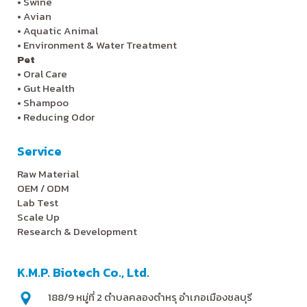
•
Swine
•
Avian
•
Aquatic Animal
•
Environment & Water Treatment
Pet
•
Oral Care
•
Gut Health
•
Shampoo
•
Reducing Odor
Service
Raw Material
OEM / ODM
Lab Test
Scale Up
Research & Development
K.M.P. Biotech Co., Ltd.
188/9 หมู่ที่ 2 ตำบลคลองตำหรุ อำเภอเมืองชลบุรี