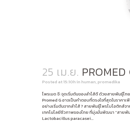
25 เม.ย.
PROMED 
Posted at 15:10h
in
human
,
promedika
โพรเมด จี: จุดเริ่มต้นของลำไส้ดี ด้วยสายพันธุ์ไท
Promed G อาจเป็นคำตอบที่ตรงใจที่สุดในราคาเพียง
อย่างเริ่มต้นจากลำไส้ ? สายพันธุ์โพรไบโอติกส์จ
เทคโนโลยีชีวภาพของไทย ที่มุ่งมั่นพัฒนา “สายพันธ
Lactobacillus paracasei...