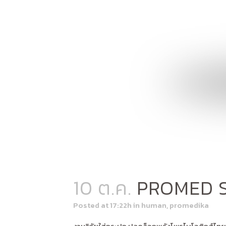
10 ต.ค.
PROMED 
Posted at 17:22h
in
human
,
promedika