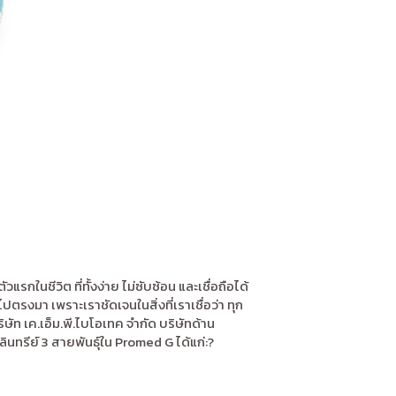
กในชีวิต ที่ทั้งง่าย ไม่ซับซ้อน และเชื่อถือได้
รงมา เพราะเราชัดเจนในสิ่งที่เราเชื่อว่า ทุก
ท เค.เอ็ม.พี.ไบโอเทค จำกัด บริษัทด้าน
นทรีย์ 3 สายพันธุ์ใน Promed G ได้แก่:?