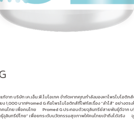
G
ยแท้จาก บริษัท เค.เอ็ม.พี.ไบโอเทค จำกัดหากคุณกำลังมองหาโพรไบโอติกส์ตัวแร
 1,000 บาทPromed G คือโพรไบโอติกส์ที่โฟกัสเรื่อง “ลำไส้” อย่างตรงไปต
ากคนไทย เพื่อคนไทย Promed G ประกอบด้วยจุลินทรีย์สายพันธุ์ดีจาก บริษั
ุ์จุลินทรีย์ไทย” เพื่อยกระดับนวัตกรรมสุขภาพให้คนไทยเข้าถึงได้จริง จุลิ