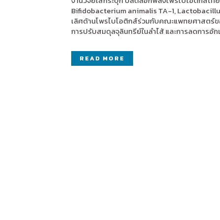
งานวิจัยใส่กระปุก ปลดล็อกพลังโพรไบโอติกส์ไทยเพ
Bifidobacterium animalis TA-1, Lactobacillus
เลิศด้านโพรไบโอติกส์ร่วมกับคณะแพทยศาสตร์ขอ
การปรับสมดุลจุลินทรีย์ในลำไส้ และการลดการ
READ MORE