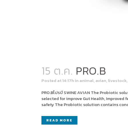
15 ต.ค.
PRO.B
Posted at 14:17h
in
animal
,
avian
,
livestock
PRO.Bโปรบี SWINE AVIAN The Probiotic solut
selected for improve Gut Health, Improved 
safety The Probiotic solution contains conc
READ MORE