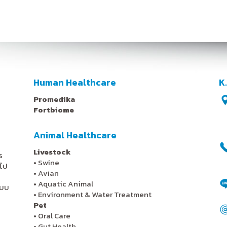
Human Healthcare
K
Promedika
Fortbiome
Animal Healthcare
Livestock
ร
•
Swine
ไป
•
Avian
•
Aquatic Animal
ะบบ
•
Environment & Water Treatment
Pet
•
Oral Care
•
Gut Health