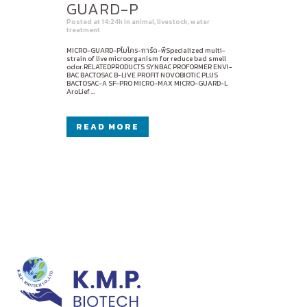
GUARD-P
Posted at 14:24h
in
animal
,
livestock
,
water
treatment
MICRO-GUARD-Pไมโคร-การ์ด-พีSpecialized multi-
strain of live microorganism for reduce bad smell
odor.RELATEDPRODUCTS SYNBAC PROFORMER ENVI-
BAC BACTOSAC B-LIVE PROFIT NOVOBIOTIC PLUS
BACTOSAC-A SF-PRO MICRO-MAX MICRO-GUARD-L
AroLief ...
READ MORE