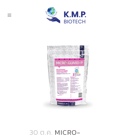
30 ต.ค.
MICRO-