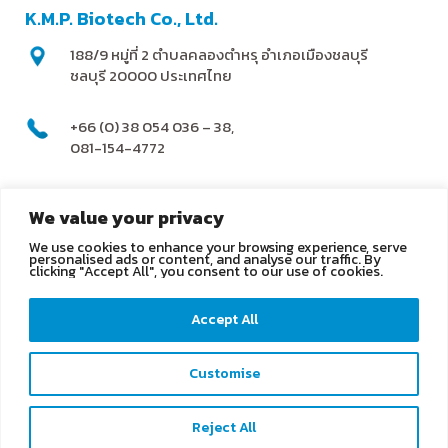
K.M.P. Biotech Co., Ltd.
188/9 หมู่ที่ 2 ตำบลคลองตำหรุ อำเภอเมืองชลบุรี
ชลบุรี 20000 ประเทศไทย
+66 (0) 38 054 036 – 38,
081-154-4772
@kmpbiotech
We value your privacy
We use cookies to enhance your browsing experience, serve
info@kmpbiotech.com
personalised ads or content, and analyse our traffic. By
clicking "Accept All", you consent to our use of cookies.
Kmpbiotech
Accept All
KMPbiotech
Customise
Contact us
Reject All