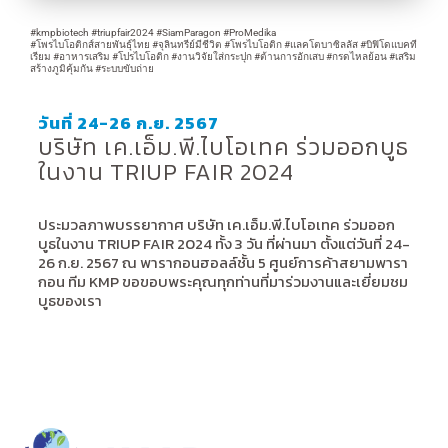
#kmpbiotech
#triupfair2024
#SiamParagon
#ProMedika
#โพรไบโอติกส์สายพันธุ์ไทย
#จุลินทรีย์มีชีวิต
#โพรไบโอติก
#แลคโตบาซิลลัส
#บิฟิโดแบคที
เรียม
#อาหารเสริม
#โปรไบโอติก
#งานวิจัยใส่กระปุก
#ต้านการอักเสบ
#กรดไหลย้อน
#เสริม
สร้างภูมิคุ้มกัน
#ระบบขับถ่าย
วันที่ 24-26 ก.ย. 2567
บริษัท เค.เอ็ม.พี.ไบโอเทค ร่วมออกบูธ
ในงาน TRIUP FAIR 2024
ประมวลภาพบรรยากาศ บริษัท เค.เอ็ม.พี.ไบโอเทค ร่วมออก
บูธในงาน TRIUP FAIR 2024 ทั้ง 3 วัน ที่ผ่านมา ตั้งแต่วันที่ 24-
26 ก.ย. 2567 ณ พารากอนฮอลล์ชั้น 5 ศูนย์การค้าสยามพารา
กอน ทีม KMP ขอขอบพระคุณทุกท่านที่มาร่วมงานและเยี่ยมชม
บูธของเรา