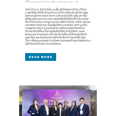
Posted at 13:25h
in
news-animal
,
news-th
วันที่ 30 ก.ค. 2567บริษัท เค.เอ็ม.พี.ไบโอเทค จำกัด นำโดย
น.สพ.ไพรัช ธิติศักดิ์ และทีมงาน ให้การต้อนรับ ผู้บริหารและ
พนักงานฝ่ายขายและวิชาการ ทีมของบริษัท ยูโนเวท กรุ๊ป
เพื่อพาเยี่ยมชมกระบวนการผลิตโพรไบโอติกสำหรับคนและ
สัตว์ ที่ทันสมัย มาตรฐานสากล GMP, HACCP , FAMI-QS และ
ISO 9001:2018 และ ห้องปฏิบัติการ ISO/IEC:2017 รวมถึง
วางแผนการทำงานร่วมกันในการพัฒนาผลิตภัณฑ์ใหม่
สำหรับสัตว์เลี้ยง ทั้งกลุ่มโพรไบโอติก ซินไบโอติก, Heat
killed และ Postbiotic สำหรับสัตว์เลี้ยง ทั้งในกลุ่มสินค้า
เฉพาะโรค และวัตถุดิบต่างๆสำหรับสินค้าของบริษัท ยูโน
เว็ทฯ เพื่อตอบสนองความต้องการของลูกค้าและต่อยอดทาง
ธุรกิจร่วมกันในอนาคต ดูน้อยลง...
READ MORE