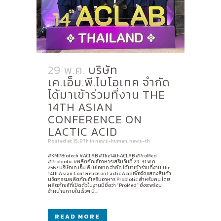
29 พ.ค.
บริษัท
เค.เอ็ม.พี.ไบโอเทค จำกัด
ได้มาเข้าร่วมที่งาน THE
14TH ASIAN
CONFERENCE ON
LACTIC ACID
Posted at 15:07h
in
news-human
,
news-th
#KMPBiotech #ACLAB #The14thACLAB #ProMed
#Probiotic #ผลิตภัณฑ์อาหารเสริมวันที่ 29-31 พ.ค.
2567 บริษัทเค.เอ็ม.พี.ไบโอเทค จำกัด ได้มาเข้าร่วมที่งาน The
14th Asian Conference on Lactic Acidเพื่อจัดแสดงสินค้า
นวัตกรรมผลิตภัณฑ์เสริมอาหาร Probiotic สำหรับคน โดย
ผลิตภัณฑ์ที่เปิดตัวในงานมีชื่อว่า “ProMed” ซึ่งจะพร้อม
จำหน่ายภายในเร็วๆ นี้...
READ MORE