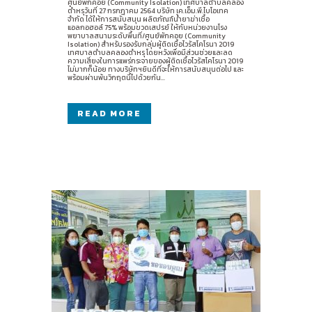
ศูนย์พักคอย (Community Isolation) เทศบาลตำบลคลอง
ตำหรุวันที่ 27 กรกฎาคม 2564 บริษัท เค.เอ็ม.พี.ไบโอเทค
จำกัด ได้ให้การสนับสนุน ผลิตภัณฑ์น้ำยาฆ่าเชื้อ
แอลกอฮอล์ 75% พร้อมขวดเสปรย์ ให้กับหน่วยงานโรง
พยาบาลสนามระดับพื้นที่/ศูนย์พักคอย (Community
Isolation) สำหรับรองรับกลุ่มผู้ติดเชื้อไวรัสโคโรนา 2019
เทศบาลตำบลคลองตำหรุ โดยหวังเพื่อมีส่วนช่วยและลด
ความเสี่ยงในการแพร่กระจายของผู้ติดเชื้อไวรัสโคโรนา 2019
ไม่มากก็น้อย ทางบริษัทฯยินดีที่จะให้การสนับสนุนต่อไป และ
พร้อมผ่านพ้นวิกฤตนี้ไปด้วยกัน...
READ MORE