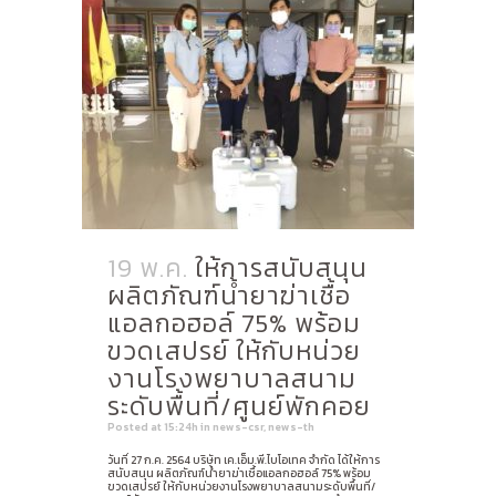
19 พ.ค.
ให้การสนับสนุน
ผลิตภัณฑ์น้ำยาฆ่าเชื้อ
แอลกอฮอล์ 75% พร้อม
ขวดเสปรย์ ให้กับหน่วย
งานโรงพยาบาลสนาม
ระดับพื้นที่/ศูนย์พักคอย
Posted at 15:24h
in
news-csr
,
news-th
วันที่ 27 ก.ค. 2564 บริษัท เค.เอ็ม.พี.ไบโอเทค จำกัด ได้ให้การ
สนับสนุน ผลิตภัณฑ์น้ำยาฆ่าเชื้อแอลกอฮอล์ 75% พร้อม
ขวดเสปรย์ ให้กับหน่วยงานโรงพยาบาลสนามระดับพื้นที่/