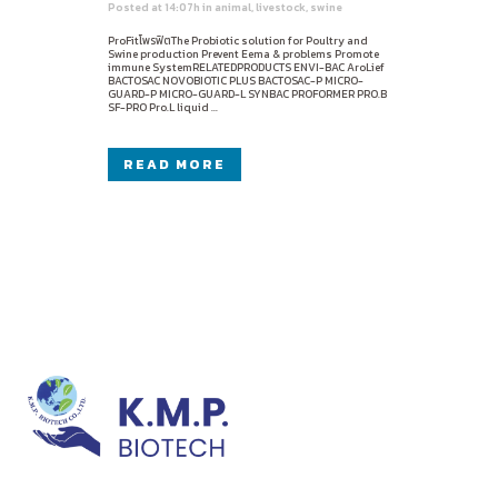
Posted at 14:07h
in
animal
,
livestock
,
swine
ProFitโพรฟิตThe Probiotic solution for Poultry and
Swine production Prevent Eema & problems Promote
immune SystemRELATEDPRODUCTS ENVI-BAC AroLief
BACTOSAC NOVOBIOTIC PLUS BACTOSAC-P MICRO-
GUARD-P MICRO-GUARD-L SYNBAC PROFORMER PRO.B
SF-PRO Pro.L liquid ...
READ MORE