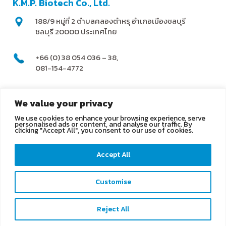
K.M.P. Biotech Co., Ltd.
188/9 หมู่ที่ 2 ตำบลคลองตำหรุ อำเภอเมืองชลบุรี
ชลบุรี 20000 ประเทศไทย
+66 (0) 38 054 036 – 38,
081-154-4772
@kmpbiotech
We value your privacy
We use cookies to enhance your browsing experience, serve
info@kmpbiotech.com
personalised ads or content, and analyse our traffic. By
clicking "Accept All", you consent to our use of cookies.
Kmpbiotech
Accept All
KMPbiotech
Customise
Contact us
Reject All
Open