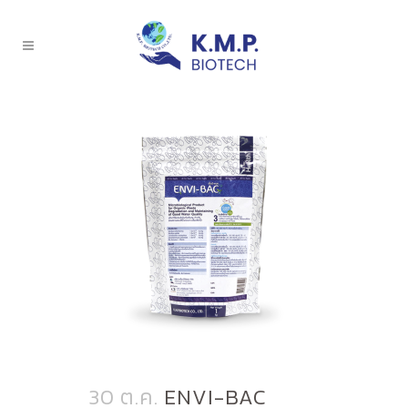
30 ต.ค.
ENVI-BAC