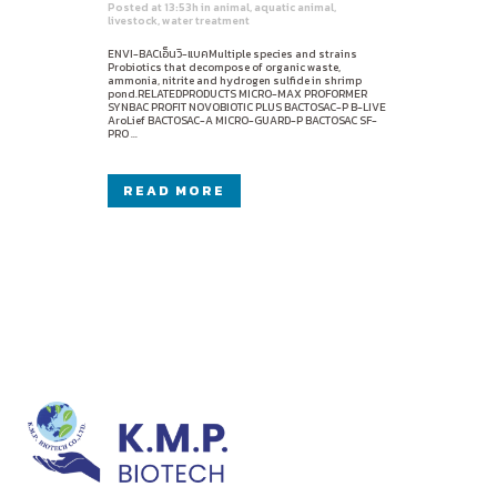
Posted at 13:53h
in
animal
,
aquatic animal
,
livestock
,
water treatment
ENVI-BACเอ็นวิ-แบคMultiple species and strains
Probiotics that decompose of organic waste,
ammonia, nitrite and hydrogen sulfide in shrimp
pond.RELATEDPRODUCTS MICRO-MAX PROFORMER
SYNBAC PROFIT NOVOBIOTIC PLUS BACTOSAC-P B-LIVE
AroLief BACTOSAC-A MICRO-GUARD-P BACTOSAC SF-
PRO ...
READ MORE