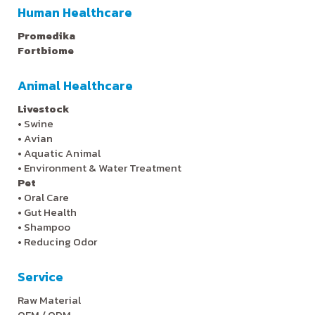
Human Healthcare
Promedika
Fortbiome
Animal Healthcare
Livestock
•
Swine
•
Avian
•
Aquatic Animal
•
Environment & Water Treatment
Pet
•
Oral Care
•
Gut Health
•
Shampoo
•
Reducing Odor
Service
Raw Material
OEM / ODM