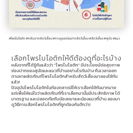
#
โพรไบโอติก
#
กลิ่นปากสัตว์เลี้ยง
#
การดูแลช่องปากสัตว์เลี้ยง
#
สัตว์เลี้ยง
#
สุนัข
#
แมว
เลือกโพรไบโอติกให้ดีต้องดูที่อะไรบ้าง
หลังจากที่ได้รู้กันแล้วว่า “โพรไบโอติก” มีประโยชน์ต่อสุขภาพ
ช่องปากของสุนัขและแมวที่บ้านอย่างไรกันบ้าง ถึงเวลาออก
ตามหาผลิตภัณฑ์โพรไบโอติกสำหรับสัตว์เลี้ยงมาลองใช้กัน
แล้ว!
ปัจจุบันโพรไบโอติกในท้องตลาดมีให้เราเลือกใช้กันมากมาย
แต่เพื่อให้แน่ใจว่าผลิตภัณฑ์ที่เราเลือกมานั้นมีประสิทธิภาพ ได้
มาตรฐาน และปลอดภัยกับน้องหมาและน้องแมวที่บ้าน ลองมา
ดูวิธีการเลือกโพรไบโอติกที่ถูกต้องกันดีกว่า!