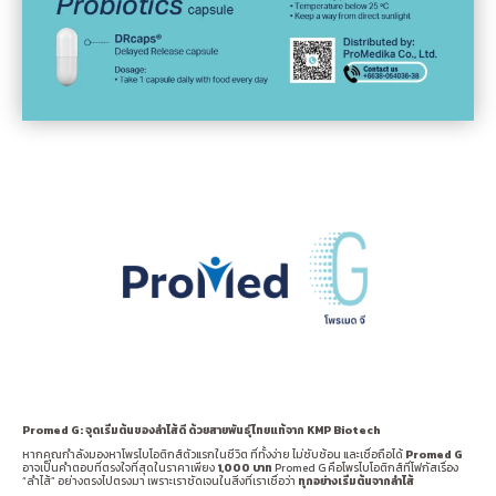
Promed G:
จุดเริ่มต้นของลำไส้ดี ด้วยสายพันธุ์ไทยแท้จาก KMP Biotech
หากคุณกำลังมองหาโพรไบโอติกส์ตัวแรกในชีวิต ที่ทั้งง่าย ไม่ซับซ้อน และเชื่อถือได้
Promed G
อาจเป็นคำตอบที่ตรงใจที่สุดในราคาเพียง
1,000
บาท
Promed G คือโพรไบโอติกส์ที่โฟกัสเรื่อง
“ลำไส้” อย่างตรงไปตรงมา เพราะเราชัดเจนในสิ่งที่เราเชื่อว่า
ทุกอย่างเริ่มต้นจากลำไส้