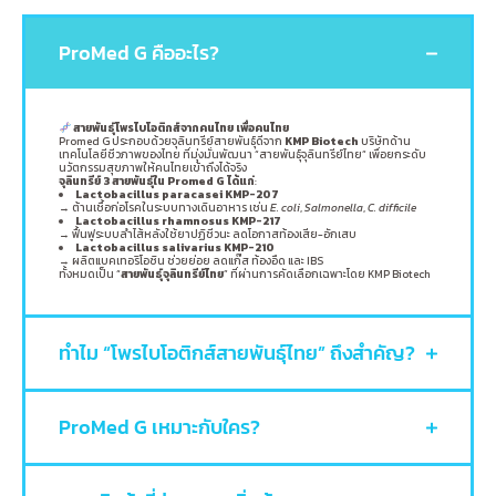
ProMed G คืออะไร?
สายพันธุ์โพรไบโอติกส์จากคนไทย เพื่อคนไทย
Promed G ประกอบด้วยจุลินทรีย์สายพันธุ์ดีจาก
KMP Biotech
บริษัทด้าน
เทคโนโลยีชีวภาพของไทย ที่มุ่งมั่นพัฒนา “สายพันธุ์จุลินทรีย์ไทย” เพื่อยกระดับ
นวัตกรรมสุขภาพให้คนไทยเข้าถึงได้จริง
จุลินทรีย์ 3
สายพันธุ์ใน Promed G
ได้แก่
:
Lactobacillus paracasei KMP-207
→ ต้านเชื้อก่อโรคในระบบทางเดินอาหาร เช่น
E. coli
,
Salmonella
,
C. difficile
Lactobacillus rhamnosus KMP-217
→ ฟื้นฟูระบบลำไส้หลังใช้ยาปฏิชีวนะ ลดโอกาสท้องเสีย-อักเสบ
Lactobacillus salivarius KMP-210
→ ผลิตแบคเทอริโอซิน ช่วยย่อย ลดแก๊ส ท้องอืด และ IBS
ทั้งหมดเป็น “
สายพันธุ์จุลินทรีย์ไทย
” ที่ผ่านการคัดเลือกเฉพาะโดย KMP Biotech
ทำไม “โพรไบโอติกส์สายพันธุ์ไทย” ถึงสำคัญ?
ProMed G เหมาะกับใคร?