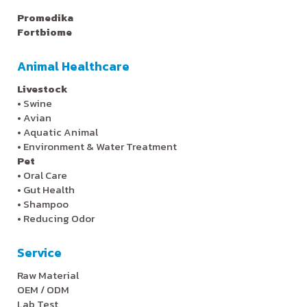
Promedika
Fortbiome
Animal Healthcare
Livestock
•
Swine
•
Avian
•
Aquatic Animal
•
Environment & Water Treatment
Pet
•
Oral Care
•
Gut Health
•
Shampoo
•
Reducing Odor
Service
Raw Material
OEM / ODM
Lab Test