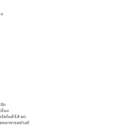
ูง
จัด
่วโมง
เรียในลำไส้ ลด
่อยอาหารอย่างมี