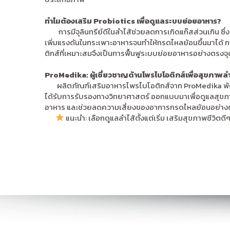
ทำไมต้องเสริม Probiotics เพื่อดูแลระบบย่อยอาหาร?
การมีจุลินทรีย์ดีในลำไส้ช่วยลดการเกิดแก๊สส่วนเกิน ซึ่งเป็
เพิ่มแรงดันในกระเพาะอาหารจนทำให้กรดไหลย้อนขึ้นมาได้ 
ติกส์ที่เหมาะสมจึงเป็นการฟื้นฟูระบบย่อยอาหารอย่างตรงจุ
ProMedika: ผู้เชี่ยวชาญด้านโพรไบโอติกส์เพื่อสุขภาพลำ
ผลิตภัณฑ์เสริมอาหารโพรไบโอติกส์จาก ProMedika พัฒ
ได้รับการรับรองทางวิทยาศาสตร์ ออกแบบมาเพื่อดูแลสุข
อาหาร และช่วยลดความเสี่ยงของอาการกรดไหลย้อนอย่าง
แนะนำ: เลือกดูแลลำไส้ตั้งแต่เริ่ม เสริมสุขภาพชีวิต