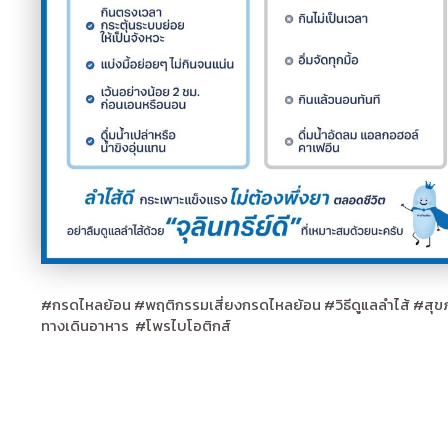
#กรดไหลย้อน
#พฤติกรรมเสี่ยงกรดไหลย้อน
#วิธีดูแลลำไส้
#สุข
ทางเดินอาหาร
#โพรไบโอติกส์