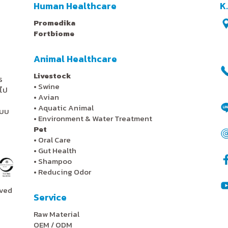
Human Healthcare
K
Promedika
Fortbiome
Animal Healthcare
Livestock
ร
•
Swine
ไป
•
Avian
•
Aquatic Animal
ะบบ
•
Environment & Water Treatment
Pet
•
Oral Care
•
Gut Health
•
Shampoo
•
Reducing Odor
rved
Service
Raw Material
OEM / ODM