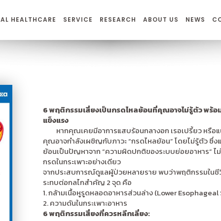
AL HEALTHCARE
SERVICE
RESEARCH
ABOUT US
NEWS
C
6 พฤติกรรมเสี่ยงเป็นกรดไหลย้อนที่คุณอาจไม่รู้ตัว พร้อมว
แข็งแรง
หากคุณเคยมีอาการแสบร้อนกลางอก เรอเปรี้ยว หรือแน
คุณอาจกำลังเผชิญกับภาวะ “กรดไหลย้อน” โดยไม่รู้ตัว ซึ่ง
ย้อนเป็นปัญหาจาก “ความผิดปกติของระบบย่อยอาหาร” ไม่ใช
กรดในกระเพาะอย่างเดียว
จากประสบการณ์ดูแลผู้ป่วยหลายราย พบว่าพฤติกรรมในชีว
ระทบต่อกลไกสำคัญ 2 จุด คือ
1. กล้ามเนื้อหูรูดหลอดอาหารส่วนล่าง (Lower Esophageal
2. ความดันในกระเพาะอาหาร
6 พฤติกรรมเสี่ยงที่ควรหลีกเลี่ยง: