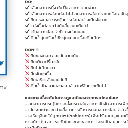
DO:
เลือกอาหารนึ่ง ต้ม ปิ้ง อาหารย่อยง่าย
เลือกอาหารอ่อนต่อลำไส้ ลดอาหารสังเคราะห์หรือไขมันส
กินตรงเวลา กระตุ้นการย่อยอย่างเป็นจังหวะ
แบ่งมื้อย่อยๆ ไม่กินอิ่มแน่นเกินไป
เว้นอย่างน้อย 2 ชั่วโมงก่อนนอน
ดื่มน้ำอุ่นหรือน้ำขิงอุ่นแทนเครื่องดื่มเย็นๆ
DON’T:
กินของทอด ของมันมากเกิน
กินเผ็ด เปรี้ยวจัด
กินไม่เป็นเวลา
อิ่มจัดทุกมื้อ
กินเสร็จแล้วนอนทันที
ดื่มน้ำอัดลม แอลกอฮอล์ คาเฟอีนมากเกินไป
ภาพ
แนวทางเบื้องต้นในการดูแลตัวเองจากกรดไหลย้อน:
– ลดอาหารกระตุ้นการหลั่งกรด เช่น อาหารมันจัด อาหารเผ็ด
– เว้นระยะห่างระหว่างมื้ออาหารกับการนอนอย่างน้อย 2-3 ชั
– เสริมจุลินทรีย์สุขภาพ (Probiotics) เพื่อปรับสมดุลแบคที
การเกิดแก๊ส ลดแรงดันในกระเพาะอาหาร และสนับสนุนการย
ประสิทธิภาพ