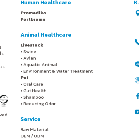
Human Healthcare
K
Promedika
Fortbiome
Animal Healthcare
Livestock
ร
•
Swine
ไป
•
Avian
•
Aquatic Animal
ะบบ
•
Environment & Water Treatment
Pet
•
Oral Care
•
Gut Health
•
Shampoo
•
Reducing Odor
rved
Service
Raw Material
OEM / ODM