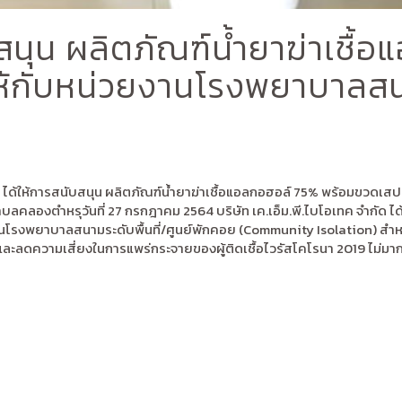
สนุน ผลิตภัณฑ์น้ำยาฆ่าเชื้
้กับหน่วยงานโรงพยาบาลสนาม
จำกัด ได้ให้การสนับสนุน ผลิตภัณฑ์น้ำยาฆ่าเชื้อแอลกอฮอล์ 75% พร้อมขวดเ
ลองตำหรุวันที่ 27 กรกฎาคม 2564 บริษัท เค.เอ็ม.พี.ไบโอเทค จำกัด ได้ใ
รงพยาบาลสนามระดับพื้นที่/ศูนย์พักคอย (Community Isolation) สำหรับ
ะลดความเสี่ยงในการแพร่กระจายของผู้ติดเชื้อไวรัสโคโรนา 2019 ไม่มากก็