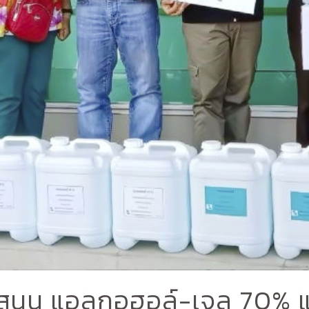
บสนุน แอลกอฮอล์-เจล 70%