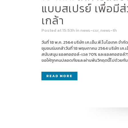
แบบสเปรย์ เพื่อมี
เกล้า
Posted at 15:53h
in
news-csr
,
news-th
วันที่ 18 พ.ค. 2564 บริษัท เค.เอ็ม.พี.ไบโอเทค
ชุมชนร่มเกล้าวันที่ 18 พฤษภาคม 2564 บริษัท เ
สนับสนุน แอลกอฮอล์-เจล 70% และแอลกอฮอล์75%
ขอให้ทุกคนปลอดภัยและผ่านพ้นวิกฤตนี้ไปด้วยกันค่
READ MORE