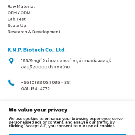
Raw Material
OEM / ODM
Lab Test
Scale Up
Research & Development
K.M.P. Biotech Co., Ltd.
188/9 หมู่ที่ 2 ตำบลคลองตำหรุ อำเภอเมืองชลบุรี
ชลบุรี 20000 ประเทศไทย
+66 (0) 38 054 036 – 38,
081-154-4772
@kmpbiotech
We value your privacy
We use cookies to enhance your browsing experience, serve
info@kmpbiotech.com
personalised ads or content, and analyse our traffic. By
clicking "Accept All", you consent to our use of cookies.
Kmpbiotech