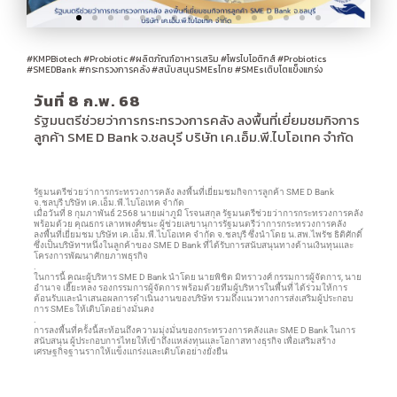
#KMPBiotech
#Probiotic
#ผลิตภัณฑ์อาหารเสริม
#โพรไบโอติกส์ #Probiotics
#SMEDBank
#กระทรวงการคลัง
#สนับสนุนSMEsไทย
#SMEsเติบโตแข็งแกร่ง
วันที่ 8 ก.พ. 68
รัฐมนตรีช่วยว่าการกระทรวงการคลัง ลงพื้นที่เยี่ยมชมกิจการ
ลูกค้า SME D Bank จ.ชลบุรี บริษัท เค.เอ็ม.พี.ไบโอเทค จำกัด
รัฐมนตรีช่วยว่าการกระทรวงการคลัง ลงพื้นที่เยี่ยมชมกิจการลูกค้า SME D Bank
จ.ชลบุรี บริษัท เค.เอ็ม.พี.ไบโอเทค จำกัด
เมื่อวันที่ 8 กุมภาพันธ์ 2568 นายเผ่าภูมิ โรจนสกุล รัฐมนตรีช่วยว่าการกระทรวงการคลัง
พร้อมด้วย คุณธกร เลาหพงศ์ชนะ ผู้ช่วยเลขานุการรัฐมนตรีว่าการกระทรวงการคลัง
ลงพื้นที่เยี่ยมชม บริษัท เค.เอ็ม.พี.ไบโอเทค จำกัด จ.ชลบุรี ซึ่งนำโดย น.สพ.ไพรัช ธิติศักดิ์
ซึ่งเป็นบริษัทฯหนึ่งในลูกค้าของ SME D Bank ที่ได้รับการสนับสนุนทางด้านเงินทุนและ
โครงการพัฒนาศักยภาพธุรกิจ
.
ในการนี้ คณะผู้บริหาร SME D Bank นำโดย นายพิชิต มิทราวงศ์ กรรมการผู้จัดการ, นาย
อำนาจ เฮี๊ยะหลง รองกรรมการผู้จัดการ พร้อมด้วยทีมผู้บริหารในพื้นที่ ได้ร่วมให้การ
ต้อนรับและนำเสนอผลการดำเนินงานของบริษัท รวมถึงแนวทางการส่งเสริมผู้ประกอบ
การ SMEs ให้เติบโตอย่างมั่นคง
.
การลงพื้นที่ครั้งนี้สะท้อนถึงความมุ่งมั่นของกระทรวงการคลังและ SME D Bank ในการ
สนับสนุน ผู้ประกอบการไทยให้เข้าถึงแหล่งทุนและโอกาสทางธุรกิจ เพื่อเสริมสร้าง
เศรษฐกิจฐานรากให้แข็งแกร่งและเติบโตอย่างยั่งยืน